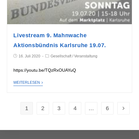
Livestream 9. Mahnwache
Aktionsbündnis Karlsruhe 19.07.
16. Juli 2020
Gesellschaft
/
Veranstaltung
https://youtu.be/TQzRxOUAYuQ
WEITERLESEN
1
2
3
4
…
6