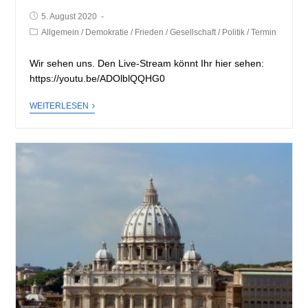
5. August 2020
Allgemein
/
Demokratie
/
Frieden
/
Gesellschaft
/
Politik
/
Termin
Wir sehen uns. Den Live-Stream könnt Ihr hier sehen:
https://youtu.be/ADOlblQQHG0
WEITERLESEN