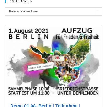
KATEGORIEN
K
Kategorie auswählen
a
t
e
g
o
r
i
e
n
Demo 01.08. Berlin | Teilnahme |