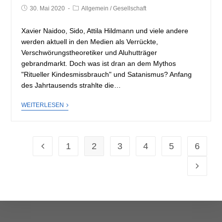
30. Mai 2020
Allgemein
/
Gesellschaft
Xavier Naidoo, Sido, Attila Hildmann und viele andere
werden aktuell in den Medien als Verrückte,
Verschwörungstheoretiker und Aluhutträger
gebrandmarkt. Doch was ist dran an dem Mythos
"Ritueller Kindesmissbrauch" und Satanismus? Anfang
des Jahrtausends strahlte die…
WEITERLESEN
1
2
3
4
5
6