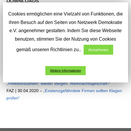
DOWNLOADS
Cookies ermöglichen eine Vielzahl von Funktionen, die
Interview mit Rechtsanwältin Jessica Hamed und
Rechtsanwalt Professor David Jungbluth zu rechtlichen
ihren Besuch auf den Seiten von Netzwerk Demokratie
Aspekten und Problemen der politisch beschlossenen Anti-
e.V. angenehmer gestalten. Indem Sie diese Webseite
Corona-Maßnahmen
benutzen, stimmen Sie der Nutzung von Cookies
Projektanschreiben für Verteilung oder als Email-Anhang:
gemäß unseren Richtlinien zu..
Annehmen
>>Download<<
LINKS
Weitere Informationen
FAZ | 05.05.2020 –
Rückkehr zum kompletten Shutdown, wenn
„Infektionszahlen“ wieder steigen. Weihnachtsgeschäft?
FAZ | 30.04.2020 –
„Existenzgefährdete Firmen sollten Klagen
prüfen“