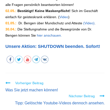
alle Fragen persönlich beantworten können!
02.05.:
Bestätigt! Keine Maskenpflicht!
Sich im Geschäft
einfach für geisteskrank erklären. (
Video
)
01.05.:
Dr. Bengen über Mundschutz und Atteste
(Video)
.
30.04.:
Die Stellungnahme und die Bewegründe von Dr.
Bengen können Sie
hier anschauen.
Unsere Aktion: SHUTDOWN beenden. Sofort!
Vorheriger Beitrag
W
Was Sie jetzt machen können!
e
Nächster Beitrag
i
Tipp: Gelöschte Youtube-Videos dennoch ansehen.
t