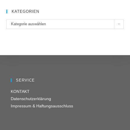
KATEGORIEN
K
Kategorie auswählen
a
t
e
g
o
r
i
e
SERVICE
n
KONTAKT
Datenschutzerklärung
Impressum & Haftungsausschluss