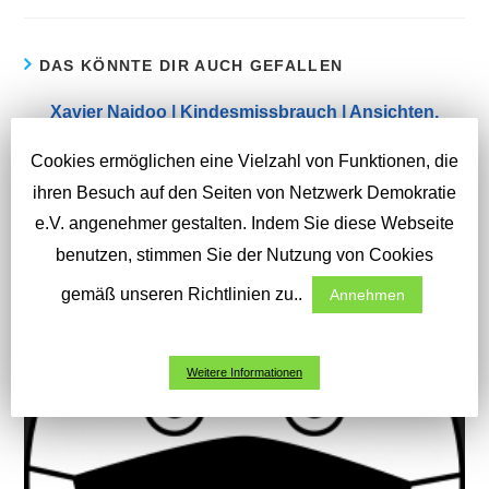
e
r
l
DAS KÖNNTE DIR AUCH GEFALLEN
e
Xavier Naidoo | Kindesmissbrauch | Ansichten,
s
Einsichten, Emotionen
e
Cookies ermöglichen eine Vielzahl von Funktionen, die
2. April 2020
n
ihren Besuch auf den Seiten von Netzwerk Demokratie
e.V. angenehmer gestalten. Indem Sie diese Webseite
benutzen, stimmen Sie der Nutzung von Cookies
gemäß unseren Richtlinien zu..
Annehmen
Weitere Informationen