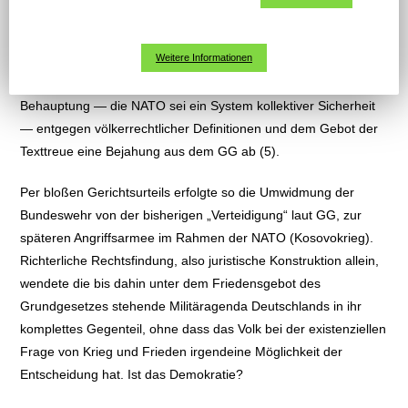
Gericht sollte darüber befinden, ob die damaligen ersten
Auslandseinsätze der Bundeswehr verfassungsgemäß seien.
Weitere Informationen
Vier Verfassungsrichter leiteten, als würden sie jenseits der
Verfassung agieren, durch bloße Interpretation und
Behauptung — die NATO sei ein System kollektiver Sicherheit
— entgegen völkerrechtlicher Definitionen und dem Gebot der
Texttreue eine Bejahung aus dem GG ab (5).
Per bloßen Gerichtsurteils erfolgte so die Umwidmung der
Bundeswehr von der bisherigen „Verteidigung“ laut GG, zur
späteren Angriffsarmee im Rahmen der NATO (Kosovokrieg).
Richterliche Rechtsfindung, also juristische Konstruktion allein,
wendete die bis dahin unter dem Friedensgebot des
Grundgesetzes stehende Militäragenda Deutschlands in ihr
komplettes Gegenteil, ohne dass das Volk bei der existenziellen
Frage von Krieg und Frieden irgendeine Möglichkeit der
Entscheidung hat. Ist das Demokratie?