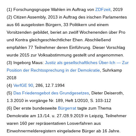
(1) Forschungsgruppe Wahlen im Auftrag von
ZDFzeit
, 2019
(2) Citizen Assembly, 2013 in Auftrag des irischen Parlamentes
aus 66 ausgelosten Bürgern, 33 Politikern und einem
Vorsitzenden gebildet, beriet an zwölf Wochenenden über Pro
und Kontra gleichgeschlechtlicher Ehen. Abschließend
empfahlen 77 Teilnehmer deren Einführung. Dieser Vorschlag
wurde 2015 zur Volksabstimmung gestellt und angenommen.
(3) Ingeborg Maus:
Justiz als gesellschaftliches Über-Ich — Zur
Position der Rechtssprechung in der Demokratie
, Suhrkamp
2018
(4)
VerfGE 90
, 286, 12.7.1994
(5)
Das Friedensgebot des Grundgesetzes
, Dieter Deiseroth,
1.3.2010 in vorgänge Nr. 189, Heft 1/2010, S. 103-112
(6) Der erste bundesweite
Bürgerrat
tagte zum Thema
Demokratie am 13./14. u. 27./28.9.2019 in Leipzig, Teilnehmer
waren 160 per repräsentativen Losverfahren aus
Einwohnermelderegistern eingeladene Bürger ab 16 Jahre.