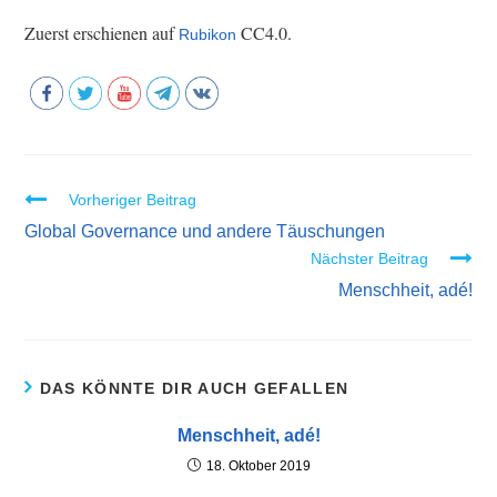
Zuerst erschienen auf
CC4.0.
Rubikon
Vorheriger Beitrag
W
Global Governance und andere Täuschungen
e
Nächster Beitrag
i
Menschheit, adé!
t
e
r
l
DAS KÖNNTE DIR AUCH GEFALLEN
e
Menschheit, adé!
s
18. Oktober 2019
e