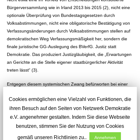
Bürgerversammlung wie in Irland 2013 bis 2015 (2), nicht eine
optionale Überprüfung von Bundestagsgesetzen durch
Volksabstimmungen, nicht eine obligatorische Bestätigung von
Verfassungsänderungen durch Volksabstimmungen stellen auf
demokratischen Weg Verfassungsmäßigkeit her, sondern die
finale juristische GG-Auslegung des BVerfG. Justiz statt
Demokratie. Das produziert Justizgläubigkeit, die „Erwartungen
an Gerichte an die Stelle eigener staatbürgerlicher Aktivität
treten lässt“ (3).
Entgegen diesem systemischen Zwang befürworten bei einer
jüngst aus Anlass des Grundgesetzjubiläums in Auftrag
Cookies ermöglichen eine Vielzahl von Funktionen, die
gegebenen Umfrage, wie schon frühere, 75 Prozent der
Befragten bei wichtigen bundespolitischen Fragen
ihren Besuch auf den Seiten von Netzwerk Demokratie
Volksabstimmungen (1).
e.V. angenehmer gestalten. Indem Sie diese Webseite
benutzen, stimmen Sie der Nutzung von Cookies
Was Verfassungsgerichtsbarkeit konkret bedeuten kann, sei
kurz an einem Urteil des BVerfG von 1994 aufgezeigt (4): Das
gemäß unseren Richtlinien zu..
Annehmen