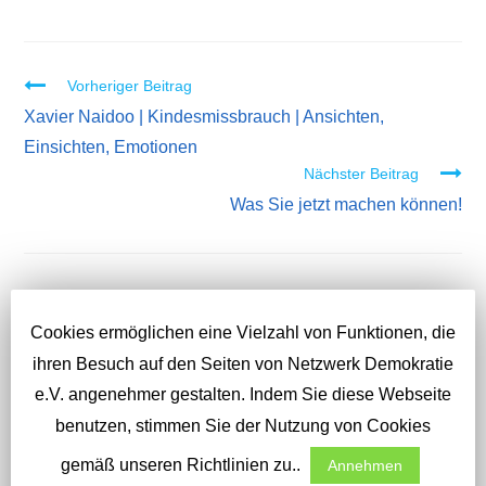
Vorheriger Beitrag
W
Xavier Naidoo | Kindesmissbrauch | Ansichten,
e
Einsichten, Emotionen
i
Nächster Beitrag
t
Was Sie jetzt machen können!
e
r
l
e
DAS KÖNNTE DIR AUCH GEFALLEN
s
Cookies ermöglichen eine Vielzahl von Funktionen, die
e
ihren Besuch auf den Seiten von Netzwerk Demokratie
n
e.V. angenehmer gestalten. Indem Sie diese Webseite
benutzen, stimmen Sie der Nutzung von Cookies
gemäß unseren Richtlinien zu..
Annehmen