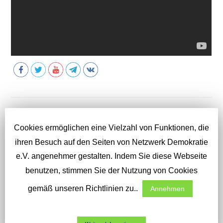
Vorheriger Beitrag
W
Cookies ermöglichen eine Vielzahl von Funktionen, die
Live-Stream 6. Mahnwache Karlsruhe, ab 15 Uhr
e
ihren Besuch auf den Seiten von Netzwerk Demokratie
Nächster Beitrag
i
e.V. angenehmer gestalten. Indem Sie diese Webseite
Livestream – 8. Mahnwache Karlsruhe
t
benutzen, stimmen Sie der Nutzung von Cookies
e
r
gemäß unseren Richtlinien zu..
Annehmen
l
DAS KÖNNTE DIR AUCH GEFALLEN
e