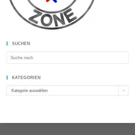
SUCHEN
KATEGORIEN
K
Kategorie auswählen
a
t
e
g
o
r