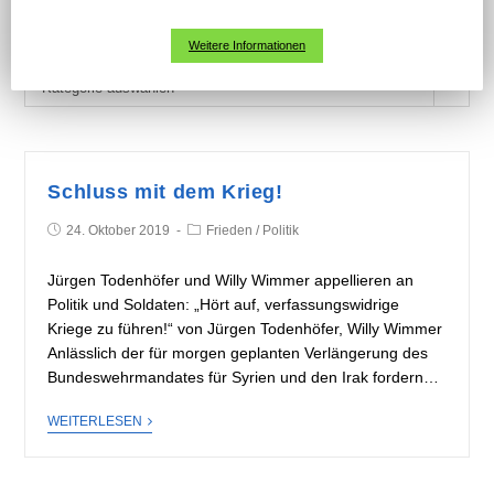
KATEGORIEN
Weitere Informationen
K
Kategorie auswählen
a
t
e
g
Schluss mit dem Krieg!
o
24. Oktober 2019
Frieden
/
Politik
r
i
Jürgen Todenhöfer und Willy Wimmer appellieren an
e
Politik und Soldaten: „Hört auf, verfassungswidrige
n
Kriege zu führen!“ von Jürgen Todenhöfer, Willy Wimmer
Anlässlich der für morgen geplanten Verlängerung des
Bundeswehrmandates für Syrien und den Irak fordern…
WEITERLESEN