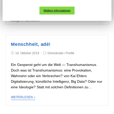
KATEGORIEN
Weitere Informationen
K
Kategorie auswählen
a
t
e
g
Menschheit, adé!
o
18. Oktober 2019
Demokratie
/
Politik
r
i
Ein Gespenst geht um die Welt — Transhumanismus.
e
Doch was ist Transhumanismus: eine Provokation,
n
Wahnsinn oder ein Verbrechen? von Kai Ehlers
Digitalisierung, künstliche Intelligenz, Big Data? Oder nur
eine Ideologie? Statt mit solchen Definitionen zu…
WEITERLESEN