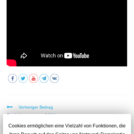
Vorheriger Beitrag
W
Evolutionssprung 2020
e
Nächster Beitrag
i
Cookies ermöglichen eine Vielzahl von Funktionen, die
Ritueller Missbrauch? Alles nur Verschwörung? Doku:
t