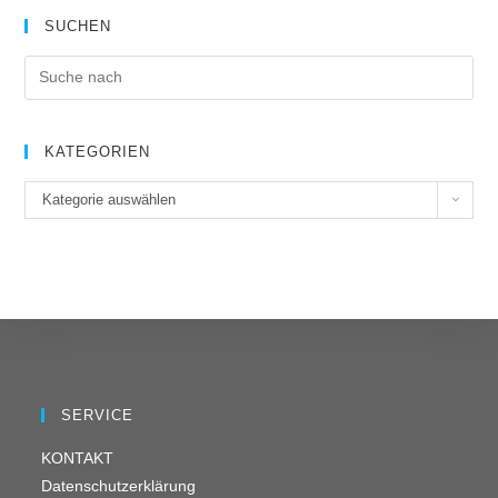
SUCHEN
KATEGORIEN
K
Kategorie auswählen
a
t
e
g
o
r
i
e
SERVICE
n
KONTAKT
Datenschutzerklärung