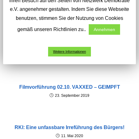
ihren Besuch auf den Seiten von Netzwerk Demokratie
Höllenleben Teil 1
e
e.V. angenehmer gestalten. Indem Sie diese Webseite
r
benutzen, stimmen Sie der Nutzung von Cookies
l
gemäß unseren Richtlinien zu..
Annehmen
e
DAS KÖNNTE DIR AUCH GEFALLEN
s
Ritueller Missbrauch? Alles nur Verschwörung?
e
Weitere Informationen
Doku: Höllenleben Teil 2
n
30. Mai 2020
Filmvorführung 02.10. VAXXED – GEIMPFT
23. September 2019
RKI: Eine unfassbare Irreführung des Bürgers!
11. Mai 2020