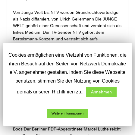
Von Junge Welt bis NTV werden Grundrechteverteidiger
als Nazis diffamiert. von Ulrich Gellermann Die JUNGE
WELT gehört einer Genossenschaft und versteht sich als
linkes Medium. Der TV-Sender NTV gehört dem
Bertelsmann-Konzern und versteht sich aufs
Geldmachen…
Cookies ermöglichen eine Vielzahl von Funktionen, die
WEITERLESEN
ihren Besuch auf den Seiten von Netzwerk Demokratie
e.V. angenehmer gestalten. Indem Sie diese Webseite
benutzen, stimmen Sie der Nutzung von Cookies
„Rechtswidriger Eingriff“
gemäß unseren Richtlinien zu..
Annehmen
17. April 2020
Demokratie
/
Gesellschaft
/
Politik
/
Verfassung
Weitere Informationen
Der Berliner FDP-Abgeordnete Marcel Luthe zieht gegen
die Notstands-Gesetzgebung vor Gericht. von Alexander
Boos Der Berliner FDP-Abgeordnete Marcel Luthe reicht