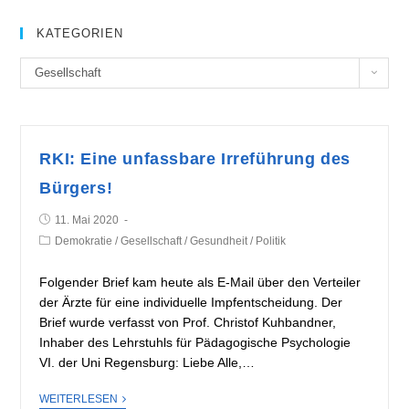
KATEGORIEN
K
Gesellschaft
a
t
e
g
RKI: Eine unfassbare Irreführung des
o
Bürgers!
r
i
11. Mai 2020
e
Demokratie
/
Gesellschaft
/
Gesundheit
/
Politik
n
Folgender Brief kam heute als E-Mail über den Verteiler
der Ärzte für eine individuelle Impfentscheidung. Der
Brief wurde verfasst von Prof. Christof Kuhbandner,
Inhaber des Lehrstuhls für Pädagogische Psychologie
VI. der Uni Regensburg: Liebe Alle,…
WEITERLESEN